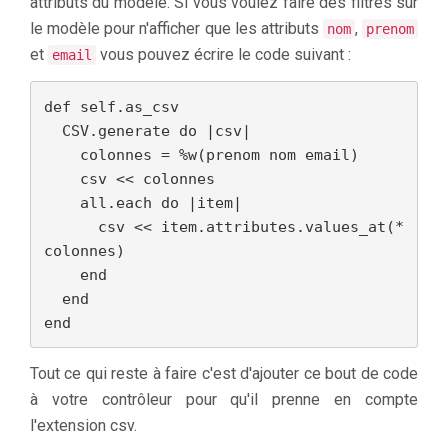
attributs du modèle. Si vous voulez faire des filtres sur
le modèle pour n'afficher que les attributs
,
nom
prenom
et
vous pouvez écrire le code suivant :
email
def self.as_csv

  CSV.generate do |csv|

    colonnes = %w(prenom nom email)

    csv << colonnes

    all.each do |item|

      csv << item.attributes.values_at(*
colonnes)

    end

  end

end
Tout ce qui reste à faire c'est d'ajouter ce bout de code
à votre contrôleur pour qu'il prenne en compte
l'extension csv.