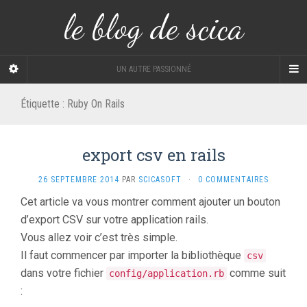
le blog de scica
UN AUTRE PASSIONNÉ
Étiquette :
Ruby On Rails
export csv en rails
26 SEPTEMBRE 2014
PAR
SCICASOFT
·
0 COMMENTAIRES
Cet article va vous montrer comment ajouter un bouton
d’export CSV sur votre application rails.
Vous allez voir c’est très simple.
Il faut commencer par importer la bibliothèque
csv
dans votre fichier
comme suit
config/application.rb
: