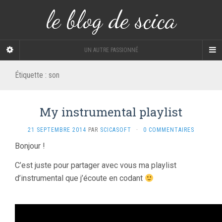
le blog de scica
UN AUTRE PASSIONNÉ
Étiquette :
son
My instrumental playlist
21 SEPTEMBRE 2014
PAR
SCICASOFT
·
0 COMMENTAIRES
Bonjour !
C’est juste pour partager avec vous ma playlist
d’instrumental que j’écoute en codant